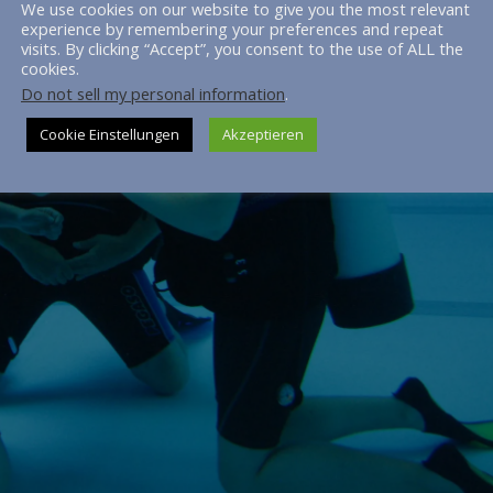
We use cookies on our website to give you the most relevant
experience by remembering your preferences and repeat
visits. By clicking “Accept”, you consent to the use of ALL the
cookies.
Do not sell my personal information
.
Cookie Einstellungen
Akzeptieren