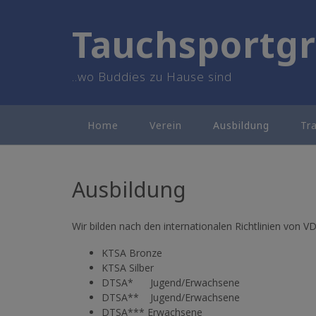
Skip
to
Tauchsportgr
content
..wo Buddies zu Hause sind
Home
Verein
Ausbildung
Tr
Ausbildung
Wir bilden nach den internationalen Richtlinien von
KTSA Bronze
KTSA Silber
DTSA* Jugend/Erwachsene
DTSA** Jugend/Erwachsene
DTSA*** Erwachsene