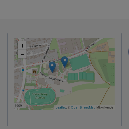
+
−
, ©
Mitwirkende
Leaflet
OpenStreetMap