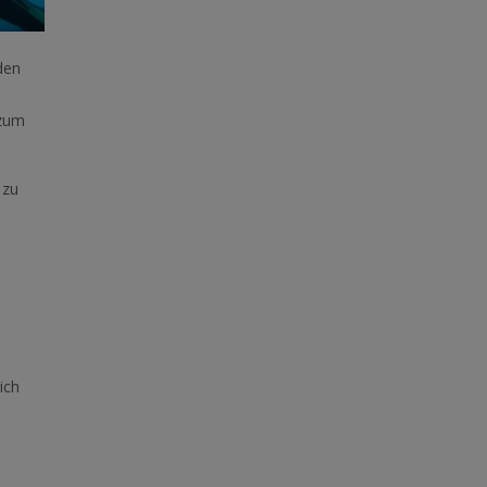
den
 zum
 zu
ich