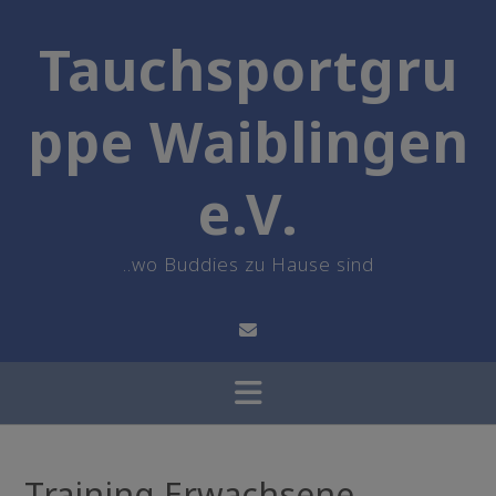
Skip
to
Tauchsportgru
content
ppe Waiblingen
e.V.
..wo Buddies zu Hause sind
Training Erwachsene