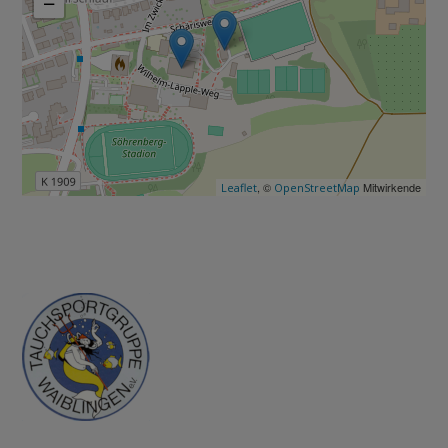
−
, ©
Mitwirkende
Leaflet
OpenStreetMap