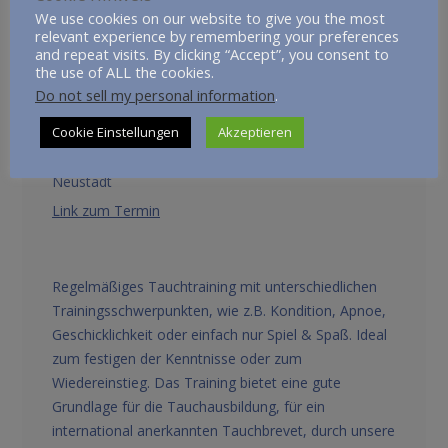
Jeder kann so trainieren, wie es seinem
We use cookies on our website to give you the most
relevant experience by remembering your preferences
Leistungsstand oder seiner Tagesform entspricht.
and repeat visits. By clicking “Accept”, you consent to
the use of ALL the cookies.
Do not sell my personal information
.
Training Erwachsene
Cookie Einstellungen
Akzeptieren
03.11.2026 | 20:00 Uhr - 21:00 Uhr
Hallenbad WN-
Neustadt
Link zum Termin
Regelmäßiges Tauchtraining mit unterschiedlichen
Trainingsschwerpunkten, wie z.B. Kondition, Apnoe,
Geschicklichkeit oder einfach nur Spiel & Spaß. Ideal
zum festigen der Kenntnisse oder zum
Wiedereinstieg. Das Training bietet eine gute
Grundlage für die Tauchausbildung, für ein
international anerkannten Tauchbrevet, durch unsere