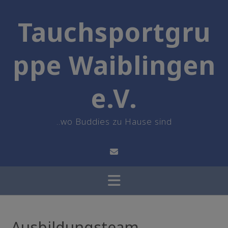
Skip
to
Tauchsportgru
content
ppe Waiblingen
e.V.
..wo Buddies zu Hause sind
Ausbildungsteam