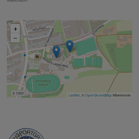
+
−
, ©
Mitwirkende
Leaflet
OpenStreetMap