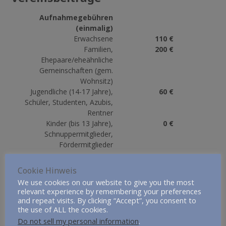
Aufnahmegebühren
(einmalig)
Erwachsene
110 €
Familien,
200 €
Ehepaare/eheähnliche
Gemeinschaften (gem.
Wohnsitz)
Jugendliche (14-17 Jahre),
60 €
Schüler, Studenten, Azubis,
Rentner
Kinder (bis 13 Jahre),
0 €
Schnuppermitglieder,
Fördermitglieder
Beitragshöhe (pro Jahr)
Cookie Hinweis
Erwachsene (ab 18 Jahre)
130 €
We use cookies on our website to give you the most
Jugendliche (14-17 Jahre),
50 €
relevant experience by remembering your preferences
Schüler, Studenten, Azubis,
and repeat visits. By clicking “Accept”, you consent to
Rentner
the use of ALL the cookies.
Passive Mitglieder und
60 €
Do not sell my personal information
.