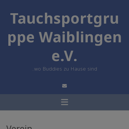
Skip
to
Tauchsportgru
content
ppe Waiblingen
e.V.
..wo Buddies zu Hause sind
Verein