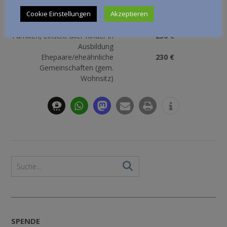
außerordentliche Mitglieder
Cookie Einstellungen
Akzeptieren
Fördermitglied
12 €
(außerordentliches Mitglied)
Familien, einschl. aller Kinder in
230 €
Ausbildung
Ehepaare/eheähnliche
230 €
Gemeinschaften (gem.
Wohnsitz)
SPENDE