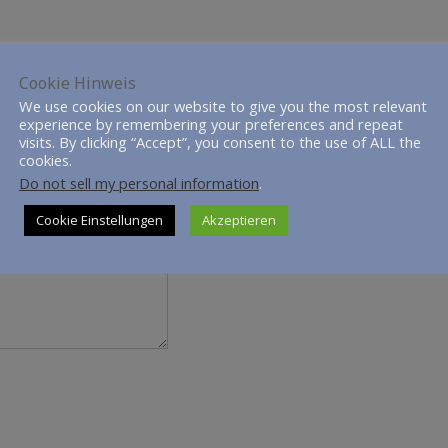
Cookie Hinweis
We use cookies on our website to give you the most relevant
experience by remembering your preferences and repeat
visits. By clicking “Accept”, you consent to the use of ALL the
cookies.
Do not sell my personal information
.
Cookie Einstellungen
Akzeptieren