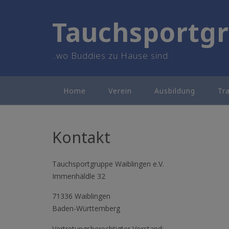
Skip
to
Tauchsportgr
content
..wo Buddies zu Hause sind
Home
Verein
Ausbildung
Tr
Kontakt
Tauchsportgruppe Waiblingen e.V.
Immenhäldle 32
71336 Waiblingen
Baden-Württemberg
Vertretungsberechtigter Vorstand: