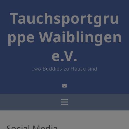
Skip
to
Tauchsportgru
content
ppe Waiblingen
e.V.
..wo Buddies zu Hause sind
Social Media