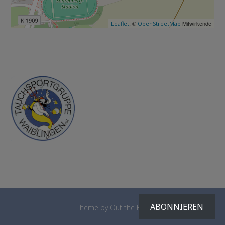
, ©
Mitwirkende
Leaflet
OpenStreetMap
ABONNIEREN
Theme by
Out the Box