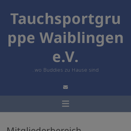
Skip
to
Tauchsportgru
content
ppe Waiblingen
e.V.
..wo Buddies zu Hause sind
Mitgliederbereich