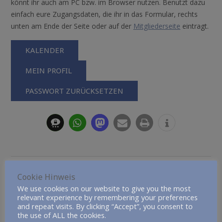
könnt ihr auch am PC bzw. im Browser nutzen. Benutzt dazu
einfach eure Zugangsdaten, die ihr in das Formular, rechts
unten am Ende der Seite oder auf der
Mitgliederseite
eintragt.
KALENDER
MEIN PROFIL
PASSWORT ZURÜCKSETZEN
Cookie Hinweis
We use cookies on our website to give you the most
relevant experience by remembering your preferences
and repeat visits. By clicking “Accept”, you consent to
the use of ALL the cookies.