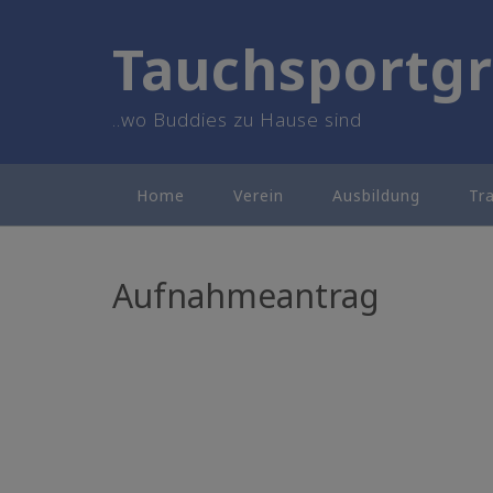
Skip
to
Tauchsportgr
content
..wo Buddies zu Hause sind
Home
Verein
Ausbildung
Tr
Aufnahmeantrag