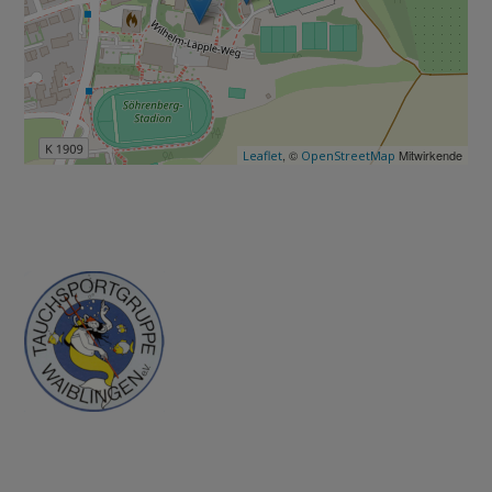
, ©
Mitwirkende
Leaflet
OpenStreetMap