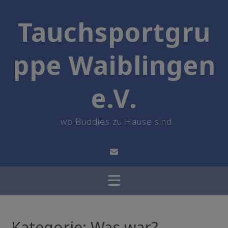
Skip
to
Tauchsportgru
content
ppe Waiblingen
e.V.
..wo Buddies zu Hause sind
Kategorie:
Was war?