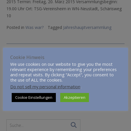
2015 Termin: Freitag, 20. März 2015 Versammlungsbeginn:
19.00 Uhr Ort: TSG-Vereinsheim in WN-Neustadt, Schärisweg
10
Posted in
Was war?
Tagged
Jahreshauptversammlung
Cookie Hinweis
Vereinsausfahrt 2015
We use cookies on our website to give you the most
relevant experience by remembering your preferences
Posted on
10.01.2015
by
Jürgen Kiefhaber
and repeat visits. By clicking “Accept”, you consent to
the use of ALL the cookies.
Bonaire (Karibik) vom 27. Februar bis 13. März 2015
Do not sell my personal information
.
Posted in
Was war?
Cookie Einstellungen
Akzeptieren