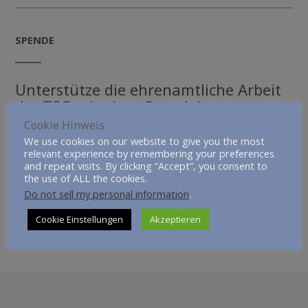
SPENDE
Unterstütze die ehrenamtliche Arbeit
der TSG mit einer Spende!
Cookie Hinweis
Fördere u.a. die Kinder- und Jugendarbeit der TSG und
We use cookies on our website to give you the most
investiere in das Ehrenamt!
relevant experience by remembering your preferences
Spendenkonto: Tauchsportgruppe Waiblingen e.V.
and repeat visits. By clicking “Accept”, you consent to
the use of ALL the cookies.
DE72 6025 0010 0000 1528 00 SOLADES1WBN
Do not sell my personal information
.
Cookie Einstellungen
Akzeptieren