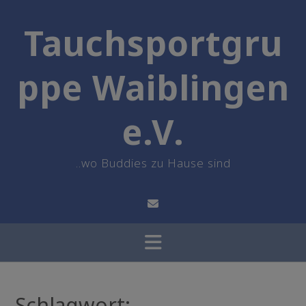
Skip
to
Tauchsportgru
content
ppe Waiblingen
e.V.
..wo Buddies zu Hause sind
Schlagwort: