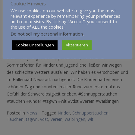
Cookie Hinweis
We use cookies on our website to give you the most
relevant experience by remembering your preferences
and repeat visits. By clicking “Accept”, you consent to
the use of ALL the cookies.
Schnuppertauchen im Hallenbad
Do not sell my personal information
.
Neustadt: Ein Tag voller Freude
Cookie Einstellungen
Akzeptieren
Posted on
20.10.2025
by
Jens Kirchberg
Unser diesjähriges Schnuppertauchen, am Ende der
Sommerferien für Kinder und Jugendliche, ließen wir wegen
des schlechte Wetters ausfallen. Wir haben es verschoben und
im Hallenbad Neustadt nachgeholt. Die Kinder hatten einen
schönen Tag und konnten in aller Ruhe zum erste mal das
Gefühl der Schwerelosigkeit erleben. #Schnuppertauchen
#tauchen #Kinder #tsgwn #wlt #vdst #verein #waiblingen
Posted in
News
Tagged
Kinder
,
Schnuppertauchen
,
Tauchen
,
tsgwn
,
vdst
,
verein
,
waiblingen
,
wlt