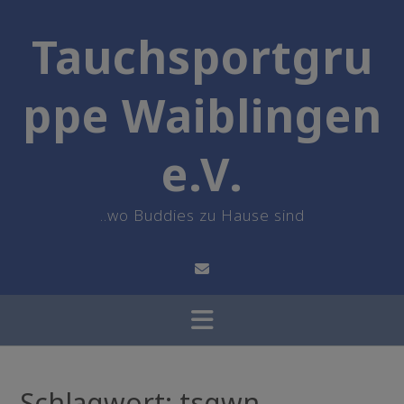
Skip
to
Tauchsportgru
content
ppe Waiblingen
e.V.
..wo Buddies zu Hause sind
Schlagwort:
tsgwn