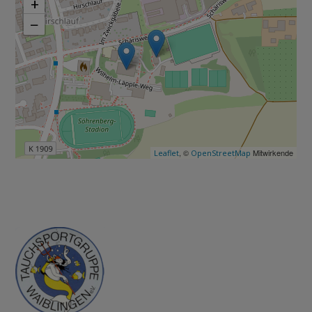
+
−
, ©
Mitwirkende
Leaflet
OpenStreetMap