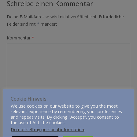
Waiblingen und die
Schreibe einen Kommentar
Tauchsportgruppe
diesbezüglich…
Deine E-Mail-Adresse wird nicht veröffentlicht.
Erforderliche
Felder sind mit
*
markiert
Kommentar
*
Cookie Hinweis
We use cookies on our website to give you the most
Name
*
relevant experience by remembering your preferences
and repeat visits. By clicking “Accept”, you consent to
the use of ALL the cookies.
Do not sell my personal information
.