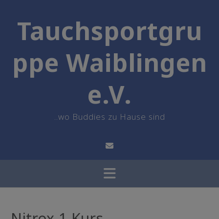
Skip
to
Tauchsportgru
content
ppe Waiblingen
e.V.
..wo Buddies zu Hause sind
Nitrox-1-Kurs –