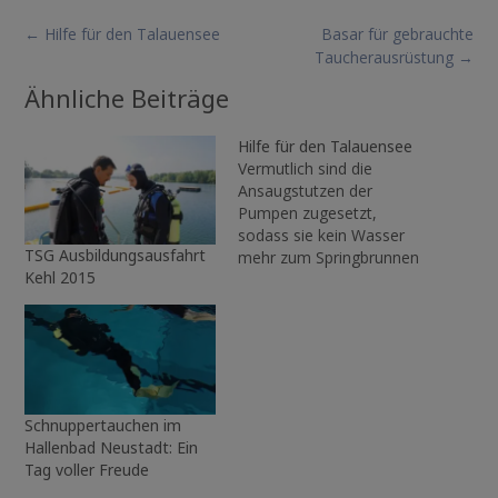
Post
←
Hilfe für den Talauensee
Basar für gebrauchte
navigation
Taucherausrüstung
→
Ähnliche Beiträge
Hilfe für den Talauensee
Vermutlich sind die
Ansaugstutzen der
Pumpen zugesetzt,
sodass sie kein Wasser
TSG Ausbildungsausfahrt
mehr zum Springbrunnen
Kehl 2015
pumpen. Zwei Miglieder
der TSGWN unterstützt
die Stadt Waiblingen gerne
dabei, die Umwälzung
wiederherzustellen und
dadurch die Fische sowie
die Qualität des Wassers
Schnuppertauchen im
im Talauensee zu
Hallenbad Neustadt: Ein
schützen. Seit Jahren
Tag voller Freude
haben die Stadt