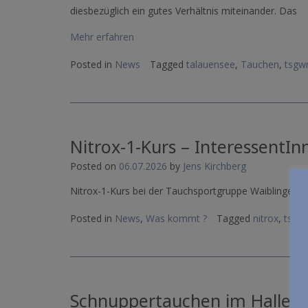
diesbezüglich ein gutes Verhältnis miteinander. Das
Mehr erfahren
Posted in
News
Tagged
talauensee
,
Tauchen
,
tsgw
Nitrox-1-Kurs – InteressentIn
Posted on
06.07.2026
by
Jens Kirchberg
Nitrox-1-Kurs bei der Tauchsportgruppe Waiblingen e.
Posted in
News
,
Was kommt ?
Tagged
nitrox
,
tsgw
Schnuppertauchen im Hallenba