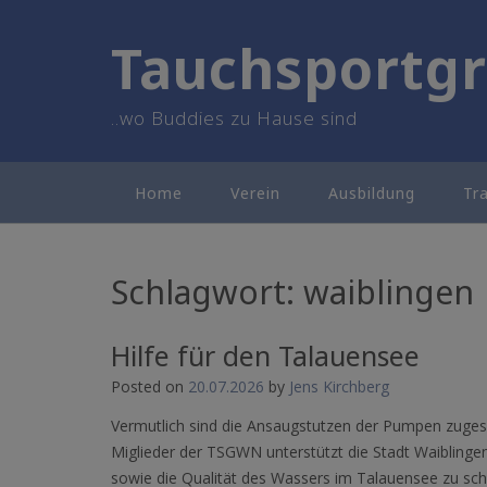
Skip
to
Tauchsportgr
content
..wo Buddies zu Hause sind
Home
Verein
Ausbildung
Tr
Schlagwort:
waiblingen
Hilfe für den Talauensee
Posted on
20.07.2026
by
Jens Kirchberg
Vermutlich sind die Ansaugstutzen der Pumpen zuge
Miglieder der TSGWN unterstützt die Stadt Waiblinge
sowie die Qualität des Wassers im Talauensee zu sch