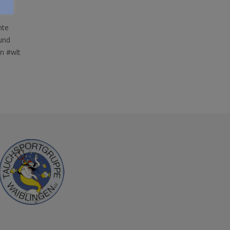
hte
und
n #wlt