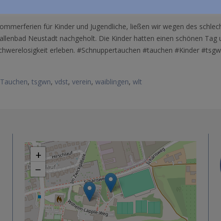
mmerferien für Kinder und Jugendliche, ließen wir wegen des schlec
allenbad Neustadt nachgeholt. Die Kinder hatten einen schönen Tag 
Schwerelosigkeit erleben. #Schnuppertauchen #tauchen #Kinder #tsgw
Tauchen
,
tsgwn
,
vdst
,
verein
,
waiblingen
,
wlt
+
−