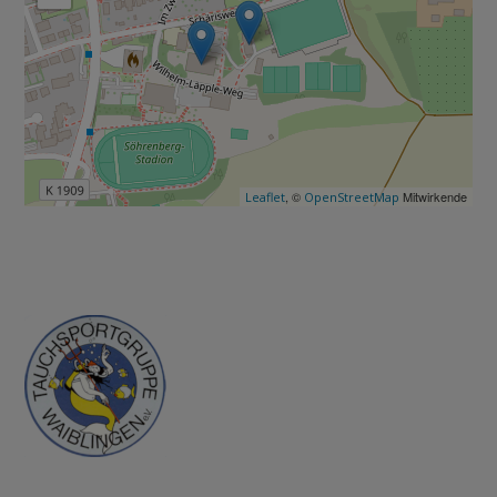
, ©
Mitwirkende
Leaflet
OpenStreetMap