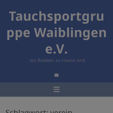
Skip
to
Tauchsportgru
content
ppe Waiblingen
e.V.
..wo Buddies zu Hause sind
Schlagwort:
verein